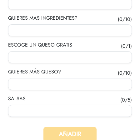
QUIERES MAS INGREDIENTES?
(0/10)
c
ESCOGE UN QUESO GRATIS
(0/1)
T
QUIERES MÁS QUESO?
(0/10)
SALSAS
(0/5)
P
r
AÑADIR