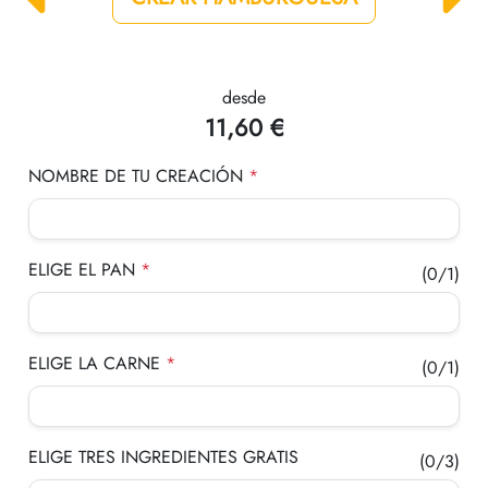
desde
+
11,60 €
T
+
NOMBRE DE TU CREACIÓN
*
P
+
y
ELIGE EL PAN
*
(0/1)
+
T
+
c
ELIGE LA CARNE
*
(0/1)
+
ELIGE TRES INGREDIENTES GRATIS
(0/3)
c